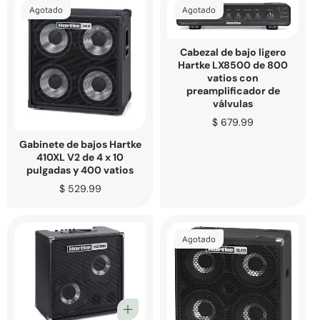
Agotado
Agotado
Cabezal de bajo ligero
Hartke LX8500 de 800
vatios con
preamplificador de
válvulas
Precio
$ 679.99
regular
Gabinete de bajos Hartke
410XL V2 de 4 x 10
pulgadas y 400 vatios
Precio
$ 529.99
regular
Agotado