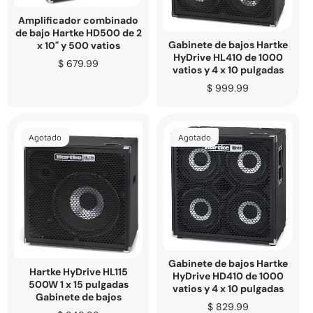
Amplificador combinado
de bajo Hartke HD500 de 2
Gabinete de bajos Hartke
x 10" y 500 vatios
HyDrive HL410 de 1000
Precio
$ 679.99
vatios y 4 x 10 pulgadas
regular
Precio
$ 999.99
regular
Agotado
Agotado
Gabinete de bajos Hartke
Hartke HyDrive HL115
HyDrive HD410 de 1000
500W 1 x 15 pulgadas
vatios y 4 x 10 pulgadas
Gabinete de bajos
Precio
$ 829.99