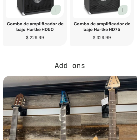
Combo de amplificador de
Combo de amplificador de
bajo Hartke HD50
bajo Hartke HD75
Precio
$ 229.99
Precio
$ 329.99
regular
regular
Add ons