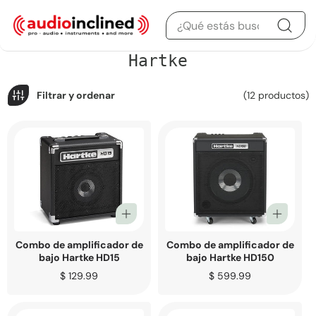
Saltar al contenido
C
Hartke
o
l
e
Filtrar y ordenar
(12 productos)
c
c
i
ó
n
:
Combo de amplificador de
Combo de amplificador de
bajo Hartke HD15
bajo Hartke HD150
Precio
$ 129.99
Precio
$ 599.99
regular
regular