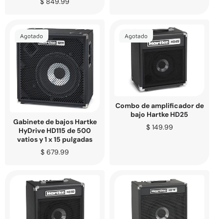
Precio
$ 849.99
regular
regular
Agotado
Agotado
Combo de amplificador de
bajo Hartke HD25
Gabinete de bajos Hartke
Precio
$ 149.99
HyDrive HD115 de 500
regular
vatios y 1 x 15 pulgadas
Precio
$ 679.99
regular